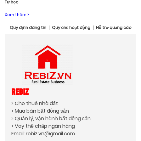
Tự học
Xem thêm >
Quy định đăng tin
Quy chế hoạt động
Hỗ trợ quảng cáo
REBIZ
> Cho thuê nhà đất
> Mua bán bất động sản
> Quản lý, vận hành bất động sản
> Vay thế chấp ngân hàng
Email:
rebiz.vn@gmail.
com