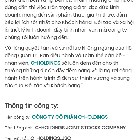
đúng đắn thì việc trân trọng giá trị đạo đức kinh
doanh, mang đến sản phẩm thực, giá trị thực, đảm
bảo lợi ích tốt nhất cho Khách hàng, Đối tác và xã hội
là triết lý kinh doanh đầy tính nhân văn mà công ty
chúng tôi luôn hướng đến.
Với lòng quyết tâm và sự nỗ lực không ngừng của Hội
đồng Quản trị, Ban điều hành và toàn thể cán bộ -
nhân viên,
C-HOLDINGS
sẽ luôn đem đến cho thị
trường những dự án đầy tiềm năng và là người đồng
hành trên hành trình đi đến sự thịnh vượng và sung
túc của Đối tác và Khách hàng."
Thông tin công ty:
CÔNG TY CỔ PHẦN C-HOLDINGS
Tên công ty:
C-HOLDINGS JOINT STOCKS COMPANY
Tên tiếng anh:
C-HOLDINGS.,JSC
Tên viết tắt: