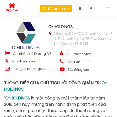
Đăng tin rao
C-HOLDINGS
9 Đường D5 - KDC Chánh Nghĩa, KP
12, P. Chánh Nghĩa, TP. Thủ Dầu Một,
Bình Dương, TP. HCM
Chi nhánh: 9 Đường D5
200 thành viên
c-holdings.vn
0274.3803.999
info@c-holdings.vn
Bất động sản
THÔNG ĐIỆP CỦA CHỦ TỊCH HỘI ĐỒNG QUẢN TRỊ
C-
HOLDINGS:
"
C-HOLDINGS
là một công ty mới thành lập từ năm
2018 đến nay nhưng trên hành trình phát triển của
mình, chúng tôi nhận thức rằng, để thành công và
phát triển bền vững, bên cạnh định hướng chiến lược