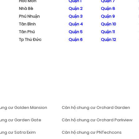
Hóc Môn
Quận 1
Quận 7
Nhà Bè
Quận 2
Quận 8
Phú Nhuận
Quận 3
Quận 9
Tân Bình
Quận 4
Quận 10
Tân Phú
Quận 5
Quận 11
Tp Thủ Đức
Quận 6
Quận 12
ung cư Golden Mansion
Căn hộ chung cư Orchard Garden
hung cư Garden Gate
Căn hộ chung cư Orchard Parkview
ung cư Satra Exim
Căn hộ chung cư PNTechcons