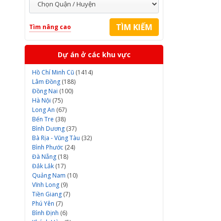
Tìm nâng cao
Dự án ở các khu vực
Hồ Chí Minh Cũ
(1414)
Lâm Đồng
(188)
Đồng Nai
(100)
Hà Nội
(75)
Long An
(67)
Bến Tre
(38)
Bình Dương
(37)
Bà Rịa - Vũng Tàu
(32)
Bình Phước
(24)
Đà Nẵng
(18)
Đắk Lắk
(17)
Quảng Nam
(10)
Vĩnh Long
(9)
Tiền Giang
(7)
Phú Yên
(7)
Bình Định
(6)