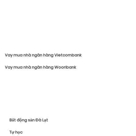
Vay mua nhà ngân hàng Vietcombank
Vay mua nhà ngân hàng Wooribank
Bất động sản Đà Lạt
Tự học