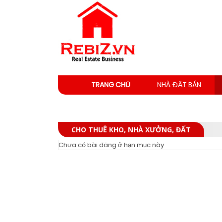
TRANG CHỦ
NHÀ ĐẤT BÁN
CHO THUÊ KHO, NHÀ XƯỞNG, ĐẤT
Chưa có bài đăng ở hạn mục này