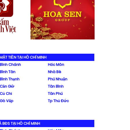
MẶT TIỀN TẠI HỒ CHÍ MINH
Bình Chánh
Hóc Môn
Bình Tân
Nhà Bè
Bình Thạnh
Phú Nhuận
Cần Giờ
Tân Bình
Củ Chi
Tân Phú
Gò Vấp
Tp Thủ Đức
Ả BĐS TẠI HỒ CHÍ MINH