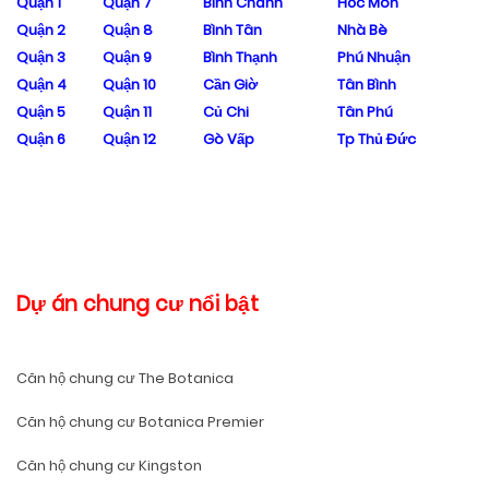
Quận 1
Quận 7
Bình Chánh
Hóc Môn
Quận 2
Quận 8
Bình Tân
Nhà Bè
Quận 3
Quận 9
Bình Thạnh
Phú Nhuận
Quận 4
Quận 10
Cần Giờ
Tân Bình
Quận 5
Quận 11
Củ Chi
Tân Phú
Quận 6
Quận 12
Gò Vấp
Tp Thủ Đức
Dự án chung cư nổi bật
Căn hộ chung cư The Botanica
Căn hộ chung cư Botanica Premier
Căn hộ chung cư Kingston