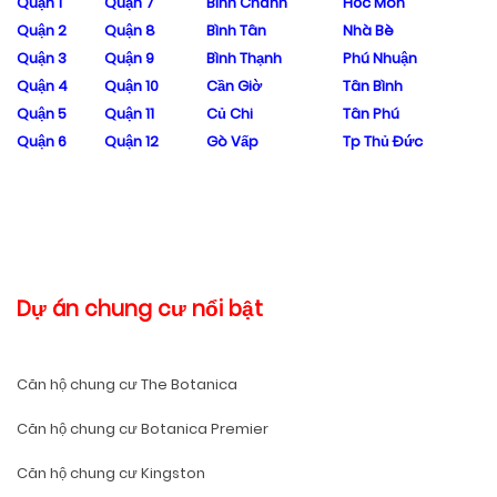
Quận 1
Quận 7
Bình Chánh
Hóc Môn
Quận 2
Quận 8
Bình Tân
Nhà Bè
Quận 3
Quận 9
Bình Thạnh
Phú Nhuận
Quận 4
Quận 10
Cần Giờ
Tân Bình
Quận 5
Quận 11
Củ Chi
Tân Phú
Quận 6
Quận 12
Gò Vấp
Tp Thủ Đức
Dự án chung cư nổi bật
Căn hộ chung cư The Botanica
Căn hộ chung cư Botanica Premier
Căn hộ chung cư Kingston