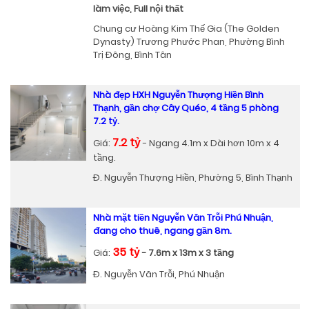
làm việc, Full nội thất
Chung cư Hoàng Kim Thế Gia (The Golden
Dynasty) Trương Phước Phan, Phường Bình
Trị Đông, Bình Tân
Nhà đẹp HXH Nguyễn Thượng Hiền Bình
Thạnh, gần chợ Cây Quéo, 4 tầng 5 phòng
7.2 tỷ.
7.2 tỷ
Giá:
- Ngang 4.1m x Dài hơn 10m x 4
tầng.
Đ. Nguyễn Thượng Hiền, Phường 5, Bình Thạnh
Nhà mặt tiền Nguyễn Văn Trỗi Phú Nhuận,
đang cho thuê, ngang gần 8m.
35 tỷ
Giá:
- 7.6m x 13m x 3 tầng
Đ. Nguyễn Văn Trỗi, Phú Nhuận