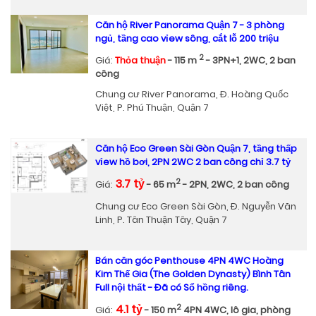
Căn hộ River Panorama Quận 7 - 3 phòng
ngủ, tầng cao vỉew sông, cắt lỗ 200 triệu
2
Giá:
Thỏa thuận
- 115 m
- 3PN+1, 2WC, 2 ban
công
Chung cư River Panorama, Đ. Hoàng Quốc
Việt, P. Phú Thuận, Quận 7
Căn hộ Eco Green Sài Gòn Quận 7, tầng thấp
vỉew hồ bơi, 2PN 2WC 2 ban công chỉ 3.7 tỷ
3.7 tỷ
2
Giá:
- 65 m
- 2PN, 2WC, 2 ban công
Chung cư Eco Green Sài Gòn, Đ. Nguyễn Văn
Linh, P. Tân Thuận Tây, Quận 7
Bán căn góc Penthouse 4PN 4WC Hoàng
Kim Thế Gia (The Golden Dynasty) Bình Tân
Full nội thất - Đã có Sổ hồng riêng.
4.1 tỷ
2
Giá:
- 150 m
4PN 4WC, lô gia, phòng