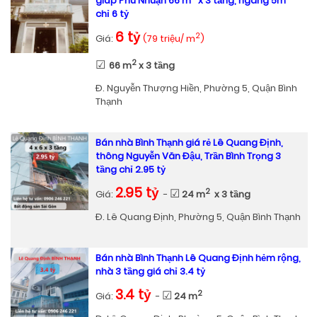
giáp Phú Nhuận 66 m
x 3 tầng, ngang 5m
chỉ 6 tỷ
6 tỷ
2
Giá:
(79 triệu/ m
)
☑
2
66 m
x 3 tầng
Đ. Nguyễn Thượng Hiền, Phường 5, Quận Bình
Thạnh
Bán nhà Bình Thạnh giá rẻ Lê Quang Định,
thông Nguyễn Văn Đậu, Trần Bình Trọng 3
tầng chỉ 2.95 tỷ
2.95 tỷ
☑
2
Giá:
-
24 m
x 3 tầng
Đ. Lê Quang Định, Phường 5, Quận Bình Thạnh
Bán nhà Bình Thạnh Lê Quang Định hẻm rộng,
nhà 3 tầng giá chỉ 3.4 tỷ
3.4 tỷ
☑
2
Giá:
-
24 m