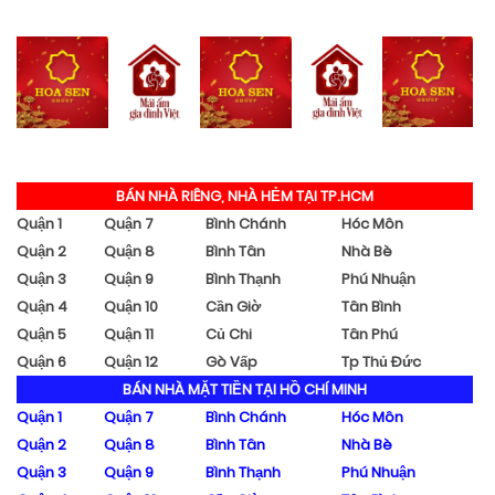
BÁN NHÀ RIÊNG, NHÀ HẺM TẠI TP.HCM
Quận 1
Quận 7
Bình Chánh
Hóc Môn
Quận 2
Quận 8
Bình Tân
Nhà Bè
Quận 3
Quận 9
Bình Thạnh
Phú Nhuận
Quận 4
Quận 10
Cần Giờ
Tân Bình
Quận 5
Quận 11
Củ Chi
Tân Phú
Quận 6
Quận 12
Gò Vấp
Tp Thủ Đức
BÁN NHÀ MẶT TIỀN TẠI HỒ CHÍ MINH
Quận 1
Quận 7
Bình Chánh
Hóc Môn
Quận 2
Quận 8
Bình Tân
Nhà Bè
Quận 3
Quận 9
Bình Thạnh
Phú Nhuận