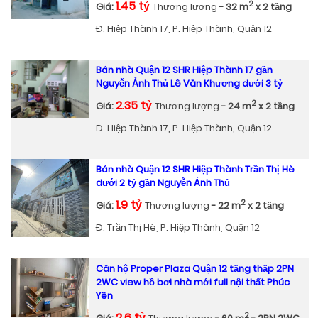
1.45 tỷ
2
Giá:
Thương lượng
- 32 m
x 2 tầng
Đ. Hiệp Thành 17, P. Hiệp Thành, Quận 12
Bán nhà Quận 12 SHR Hiệp Thành 17 gần
Nguyễn Ảnh Thủ Lê Văn Khương dưới 3 tỷ
2.35 tỷ
2
Giá:
Thương lượng
- 24 m
x 2 tầng
Đ. Hiệp Thành 17, P. Hiệp Thành, Quận 12
Bán nhà Quận 12 SHR Hiệp Thành Trần Thị Hè
dưới 2 tỷ gần Nguyễn Ảnh Thủ
1.9 tỷ
2
Giá:
Thương lượng
- 22 m
x 2 tầng
Đ. Trần Thị Hè, P. Hiệp Thành, Quận 12
Căn hộ Proper Plaza Quận 12 tầng thấp 2PN
2WC view hồ bơi nhà mới full nội thất Phúc
Yên
2.6 tỷ
2