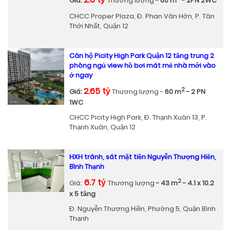
Giá:
Thương lượng
- 60 m
- 2PN 2WC
CHCC Proper Plaza, Đ. Phan Văn Hớn, P. Tân
Thới Nhất, Quận 12
Căn hộ Picity High Park Quận 12 tầng trung 2
phòng ngủ view hồ bơi mát mẻ nhà mới vào
ở ngay
2.65 tỷ
2
Giá:
Thương lượng -
60 m
- 2 PN
1WC
CHCC Picity High Park, Đ. Thạnh Xuân 13, P.
Thạnh Xuân, Quận 12
HXH tránh, sát mặt tiền Nguyễn Thượng Hiền,
Bình Thạnh
6.7 tỷ
2
Giá:
Thương lượng
- 43 m
- 4.1 x 10.2
x 5 tầng
Đ. Nguyễn Thượng Hiền, Phường 5, Quận Bình
Thạnh