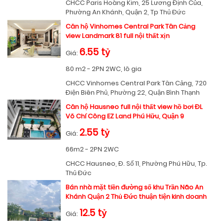
CHCC Paris Hoàng Kim, 25 Lương Định Của,
Phường An Khánh, Quận 2, Tp Thủ Đức
Căn hộ Vinhomes Central Park Tân Cảng
view Landmark 81 full nội thất xịn
6.55 tỷ
Giá:
80 m2 - 2PN 2WC, lô gia
CHCC Vinhomes Central Park Tân Cảng, 720
Điện Biên Phủ, Phường 22, Quận Bình Thạnh
Căn hộ Hausneo full nội thất view hồ bơi ĐL
Võ Chí Công EZ Land Phú Hữu, Quận 9
2.55 tỷ
Giá:
66m2 - 2PN 2WC
CHCC Hausneo, Đ. Số 11, Phường Phú Hữu, Tp.
Thủ Đức
Bán nhà mặt tiền đường số khu Trần Não An
Khánh Quận 2 Thủ Đức thuận tiện kinh doanh
12.5 tỷ
Giá: