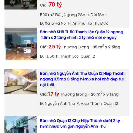
70 tỷ
Giá:
500 m2 Đất, Ngang 28m x Dài 18m
Đ. Xa lộ Hà Nội, P. An Phú, Tp Thủ Đức
Bán nhà SHR TL 50 Thạnh Lộc Quận 12 ngang
4.5m x 2 tầng nhỉnh 2 tỷ nhà mới ở ngay
2.5 tỷ
2
Giá:
Thương lượng
- 35 m
x 2 tầng
Đ. TL 50, P. Thạnh Lộc, Quận 12
Bán nhà Nguyễn Ảnh Thủ Quận 12 Hiệp Thành
ngang 3.5m x 3 tầng hẻm xe hơi nhà đẹp full
nội thất
1.7 tỷ
2
Giá:
Thương lượng
- 26 m
x 3 tầng
Đ. Nguyễn Ảnh Thủ, P. Hiệp Thành, Quận 12
Bán nhà Quận 12 Chợ Hiệp Thành dưới 2 tỷ
hẻm nhựa 5m gần Nguyễn Ảnh Thủ