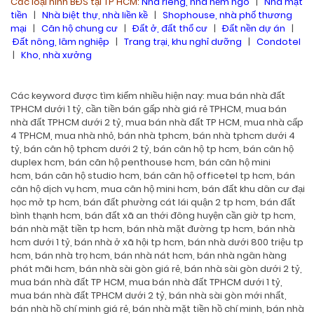
Các loại hình BĐS tại TP HCM:
Nhà riêng, nhà hẻm ngõ
|
Nhà mặt
tiền
|
Nhà biệt thự, nhà liền kề
|
Shophouse, nhà phố thương
mại
|
Căn hộ chung cư
|
Đất ở, đất thổ cư
|
Đất nền dự án
|
Đất nông, lâm nghiệp
|
Trang trại, khu nghỉ dưỡng
|
Condotel
|
Kho, nhà xưởng
Các keyword được tìm kiếm nhiều hiện nay: mua bán nhà đất
TPHCM dưới 1 tỷ, cần tiền bán gấp nhà giá rẻ TPHCM, mua bán
nhà đất TPHCM dưới 2 tỷ, mua bán nhà đất TP HCM, mua nhà cấp
4 TPHCM, mua nhà nhỏ, bán nhà tphcm, bán nhà tphcm dưới 4
tỷ, bán căn hộ tphcm dưới 2 tỷ, bán căn hộ tp hcm, bán căn hộ
duplex hcm, bán căn hộ penthouse hcm, bán căn hộ mini
hcm, bán căn hộ studio hcm, bán căn hộ officetel tp hcm, bán
căn hộ dịch vụ hcm, mua căn hộ mini hcm, bán đất khu dân cư đại
học mở tp hcm, bán đất phường cát lái quận 2 tp hcm, bán đất
bình thạnh hcm, bán đất xã an thới đông huyện cần giờ tp hcm,
bán nhà mặt tiền tp hcm, bán nhà mặt đường tp hcm, bán nhà
hcm dưới 1 tỷ, bán nhà ở xã hội tp hcm, bán nhà dưới 800 triệu tp
hcm, bán nhà trọ hcm, bán nhà nát hcm, bán nhà ngân hàng
phát mãi hcm, bán nhà sài gòn giá rẻ, bán nhà sài gòn dưới 2 tỷ,
mua bán nhà đất TP HCM, mua bán nhà đất TPHCM dưới 1 tỷ,
mua bán nhà đất TPHCM dưới 2 tỷ, bán nhà sài gòn mới nhất,
bán nhà hồ chí minh giá rẻ, bán nhà mặt tiền hồ chí minh, bán nhà