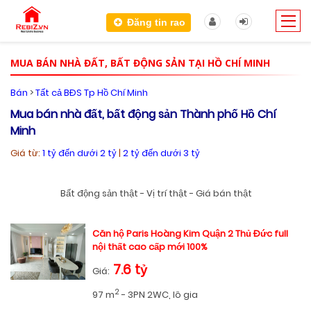
Đăng tin rao
MUA BÁN NHÀ ĐẤT, BẤT ĐỘNG SẢN TẠI HỒ CHÍ MINH
Bán
>
Tất cả BĐS Tp Hồ Chí Minh
Mua bán nhà đất, bất động sản Thành phố Hồ Chí
Minh
Giá từ:
1 tỷ đến dưới 2 tỷ
|
2 tỷ đến dưới 3 tỷ
Bất động sản thật - Vị trí thật - Giá bán thật
Căn hộ Paris Hoàng Kim Quận 2 Thủ Đức full
nội thất cao cấp mới 100%
7.6 tỷ
Giá:
2
97 m
- 3PN 2WC, lô gia