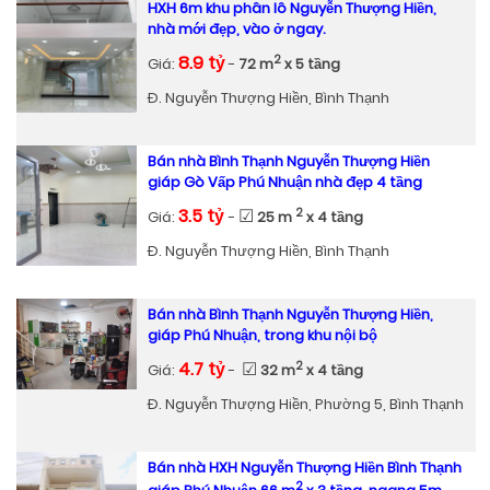
HXH 6m khu phân lô Nguyễn Thượng Hiền,
nhà mới đẹp, vào ở ngay.
8.9 tỷ
2
Giá:
-
72 m
x 5 tầng
Đ. Nguyễn Thượng Hiền, Bình Thạnh
Bán nhà Bình Thạnh Nguyễn Thượng Hiền
giáp Gò Vấp Phú Nhuận nhà đẹp 4 tầng
3.5 tỷ
☑
2
Giá:
-
25 m
x 4 tầng
Đ. Nguyễn Thượng Hiền, Bình Thạnh
Bán nhà Bình Thạnh Nguyễn Thượng Hiền,
giáp Phú Nhuận, trong khu nội bộ
4.7 tỷ
☑
2
Giá:
-
32 m
x 4 tầng
Đ. Nguyễn Thượng Hiền, Phường 5, Bình Thạnh
Bán nhà HXH Nguyễn Thượng Hiền Bình Thạnh
2