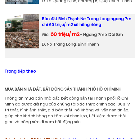
Đ. Lê Quang Định, Phường 5, Quận Bình Thạnh
Bán đất Bình Thạnh Nơ Trang Long ngang 7m
chỉ 60 triệu/ m2 sổ hồng riêng
60 triệu/ m2
Giá:
-
Ngang 7m x Dài 8m
Đ. Nơ Trang Long, Bình Thạnh
Trang tiếp theo
MUA BÁN NHÀ ĐẤT, BẤT ĐỘNG SẢN THÀNH PHỐ HỒ CHÍ MINH
Thông tin mua bán nhà đất, bất động sản tại Thành phố Hồ Chí
Minh đã được đội ngũ của chúng tôi xác thực chính xác 100%, vị
trí thật, hình ảnh thật, giá bán thật, nói không với vấn nạn tin ảo,
giúp cho khách hàng an tâm khi chọn lựa, tiết kiệm được thời
gian và công sức đi xem bất động sản.